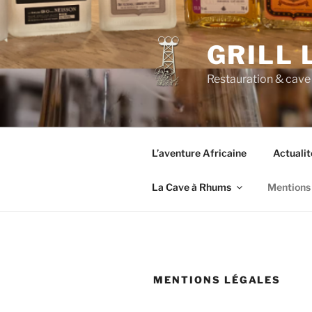
Aller
au
contenu
GRILL
principal
Restauration & cave
L’aventure Africaine
Actualit
La Cave à Rhums
Mentions
MENTIONS LÉGALES