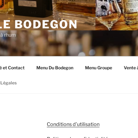
 LE BODEGON
 à rhum
é et Contact
Menu Du Bodegon
Menu Groupe
Vente 
 Légales
Conditions d’utilisation