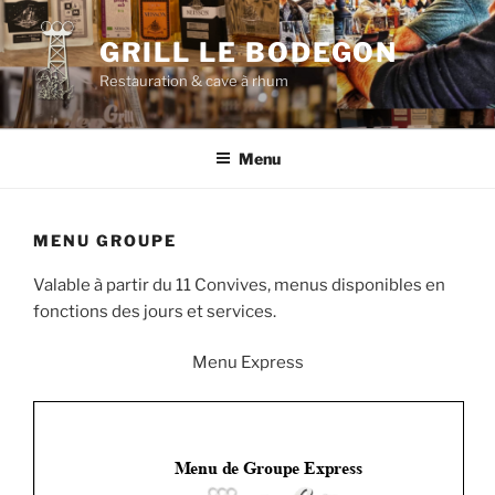
Aller
au
GRILL LE BODEGON
contenu
Restauration & cave à rhum
principal
Menu
MENU GROUPE
Valable à partir du 11 Convives, menus disponibles en
fonctions des jours et services.
Menu Express